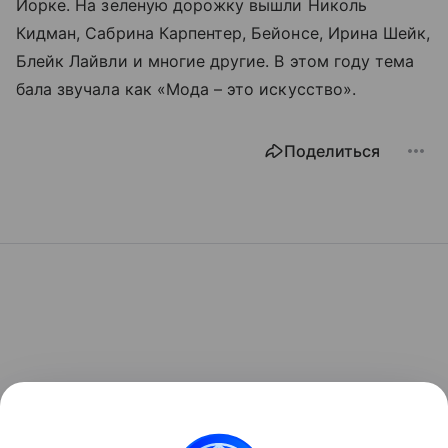
Йорке. На зеленую дорожку вышли Николь
Кидман, Сабрина Карпентер, Бейонсе, Ирина Шейк,
Блейк Лайвли и многие другие. В этом году тема
бала звучала как «Мода – это искусство».
Поделиться