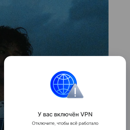
У вас включ
ён
V
P
N
Отключите, чтобы всё работало