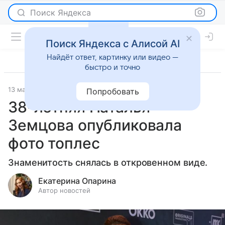
Поиск Яндекса
Поиск Яндекса с Алисой AI
Найдёт ответ, картинку или видео —
быстро и точно
13 мая 2026
Леди Mail
Светская жизнь
Попробовать
38-летняя Наталья
Земцова опубликовала
фото топлес
Знаменитость снялась в откровенном виде.
Екатерина Опарина
Автор новостей