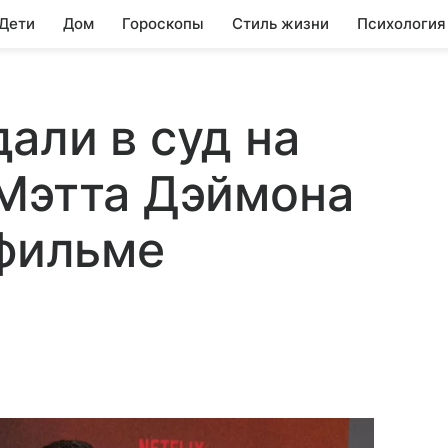
 Дети
Дом
Гороскопы
Стиль жизни
Психология
али в суд на
 Мэтта Дэймона
 фильме