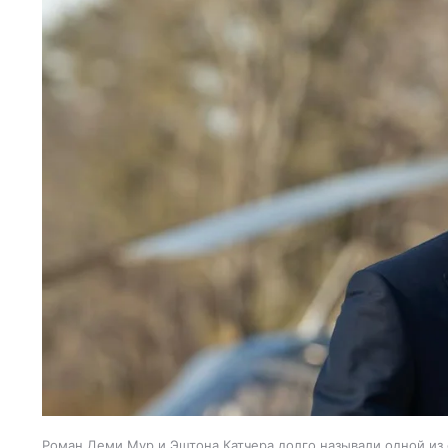
Роман Деми Мур и Эштона Катчера долго называли одной из 