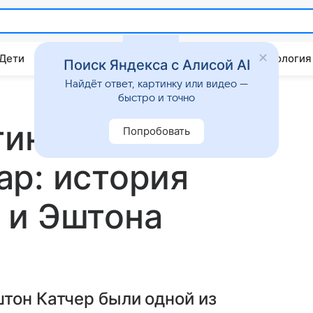
 Дети
Дом
Гороскопы
Стиль жизни
Психология
Поиск Яндекса с Алисой AI
Найдёт ответ, картинку или видео —
быстро и точно
тинкой
Попробовать
р: история
 и Эштона
тон Катчер были одной из