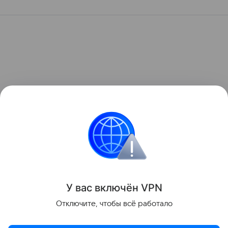
У вас включ
ён
V
P
N
Отключите, чтобы всё работало