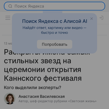
Поиск Яндекса с Алисой AI
Найдёт ответ, картинку или видео —
быстро и точно
13 мая 2026
Леди Mail
Светская жизнь
Попробовать
Раскрыты имена самых
стильных звезд на
церемонии открытия
Каннского фестиваля
Кого выделили эксперты?
Анастасия Василевская
Автор, шеф-редактор рубрики «Светская жизнь»