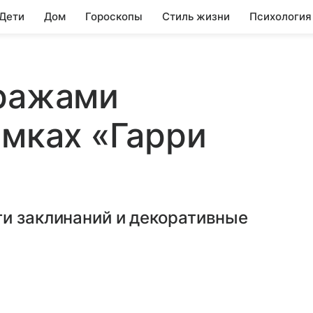
 Дети
Дом
Гороскопы
Стиль жизни
Психология
кражами
емках «Гарри
ги заклинаний и декоративные