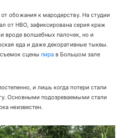
 от обожания к мародерству. На студии
иал от HBO, зафиксирована серия краж
ли вроде волшебных палочек, но и
рская еда и даже декоративные тыквы.
 съемок сцены
пира
в Большом зале
степенно, и лишь когда потери стали
гу. Основными подозреваемыми стали
ока неизвестен.