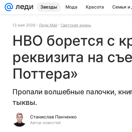
Звезды
Мода
Красота
Семья и
13 мая 2026
Леди Mail
Светская жизнь
HBO борется с 
реквизита на съ
Поттера»
Пропали волшебные палочки, кни
тыквы.
Станислав Панченко
Автор новостей