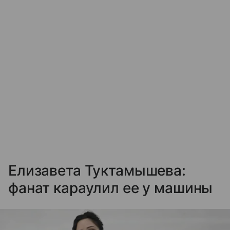
Елизавета Туктамышева:
фанат караулил ее у машины