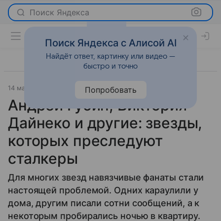
Поиск Яндекса
Поиск Яндекса с Алисой AI
Найдёт ответ, картинку или видео —
быстро и точно
14 мая 2026
Леди Mail
Светская жизнь
Попробовать
Андрей Губин, Виктория
Дайнеко и другие: звезды,
которых преследуют
сталкеры
Для многих звезд навязчивые фанаты стали
настоящей проблемой. Одних караулили у
дома, другим писали сотни сообщений, а к
некоторым пробирались ночью в квартиру.