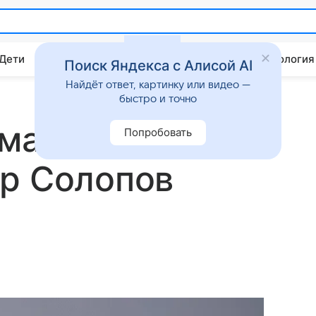
 Дети
Дом
Гороскопы
Стиль жизни
Психология
Поиск Яндекса с Алисой AI
Найдёт ответ, картинку или видео —
быстро и точно
ма «Вкус
Попробовать
др Солопов