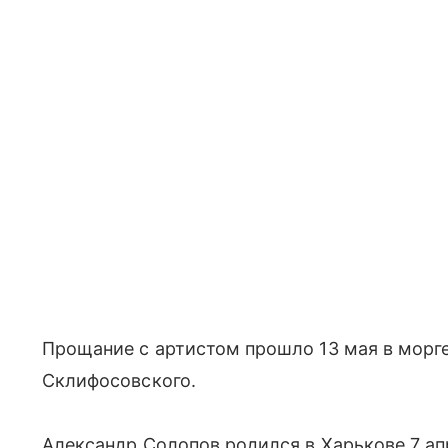
Прощание с артистом прошло 13 мая в морг
Склифосовского.
Александр Солопов родился в Харькове 7 ап