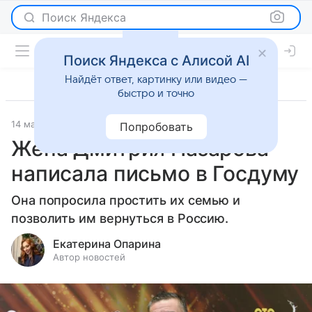
Поиск Яндекса
Поиск Яндекса с Алисой AI
Найдёт ответ, картинку или видео —
быстро и точно
14 мая 2026
Леди Mail
Светская жизнь
Попробовать
Жена Дмитрия Назарова
написала письмо в Госдуму
Она попросила простить их семью и
позволить им вернуться в Россию.
Екатерина Опарина
Автор новостей