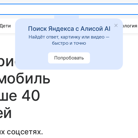
 Дети
Дом
Гороскопы
Стиль жизни
Психология
Поиск Яндекса с Алисой AI
Найдёт ответ, картинку или видео —
быстро и точно
риобрела
Попробовать
мобиль
ше 40
ей
их соцсетях.