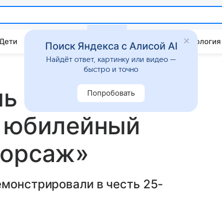
 Дети
Дом
Гороскопы
Стиль жизни
Психология
Поиск Яндекса с Алисой AI
Найдёт ответ, картинку или видео —
быстро и точно
чь Пола Уокера:
Попробовать
л юбилейный
Форсаж»
емонстрировали в честь 25-