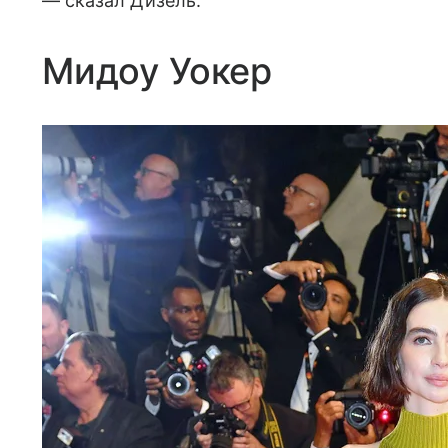
— сказал Дизель.
Мидоу Уокер