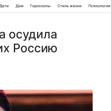
 Дети
Дом
Гороскопы
Стиль жизни
Психология
а осудила
их Россию