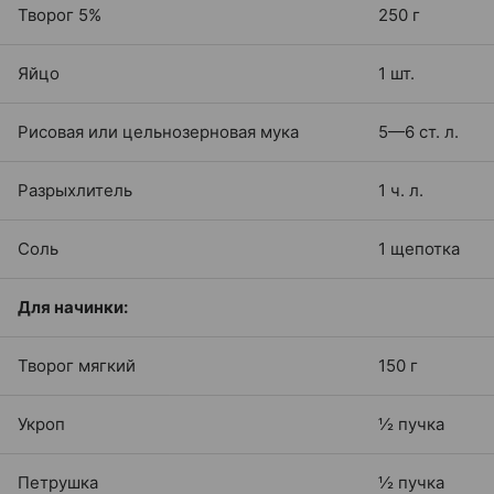
Творог 5%
250 г
Яйцо
1 шт.
Рисовая или цельнозерновая мука
5—6 ст. л.
Разрыхлитель
1 ч. л.
Соль
1 щепотка
Для начинки:
Творог мягкий
150 г
Укроп
½ пучка
Петрушка
½ пучка