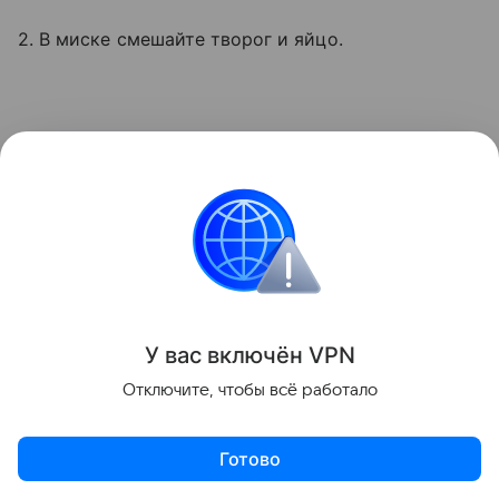
2. В миске смешайте творог и яйцо.
У вас включ
ён
V
P
N
Отключите, чтобы всё работало
Готово