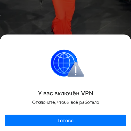
Источник:
Reuters
У вас включ
ён
V
P
N
Демна Гвасалия
Отключите, чтобы всё работало
Готово