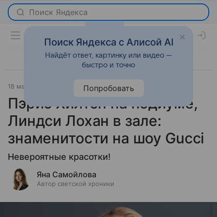
Поиск Яндекса с Алисой AI
Найдёт ответ, картинку или видео —
быстро и точно
18 мая 2026
Леди Mail
Светская жизнь
Попробовать
Пэрис Хилтон на подиуме,
Линдси Лохан в зале:
знаменитости на шоу Gucci
Невероятные красотки!
Яна Самойлова
Автор светской хроники