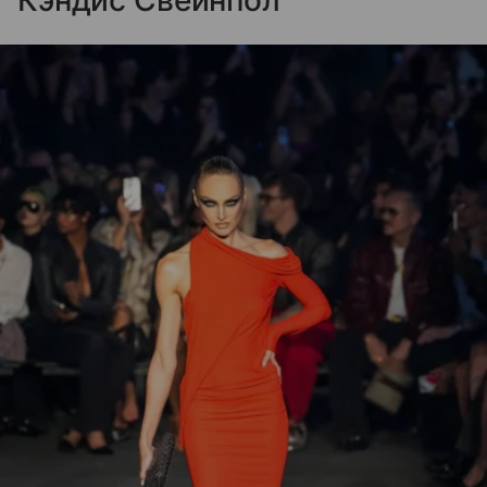
Кэндис Свейнпол