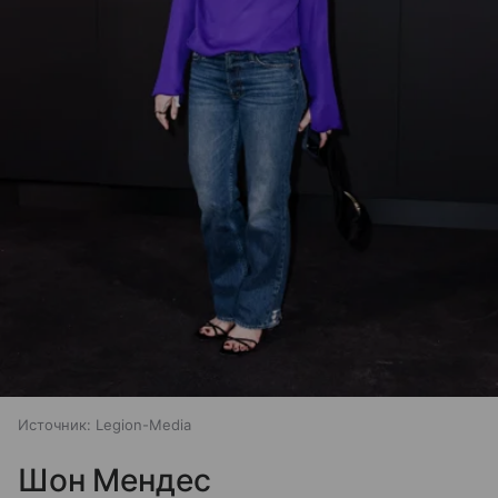
Источник:
Legion-Media
Шон Мендес