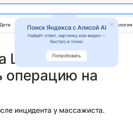
 Дети
Дом
Гороскопы
Стиль жизни
Психология
Поиск Яндекса с Алисой AI
Найдёт ответ, картинку или видео —
быстро и точно
а Цекало
Попробовать
ь операцию на
сле инцидента у массажиста.