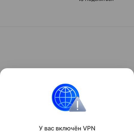
У вас включ
ён
V
P
N