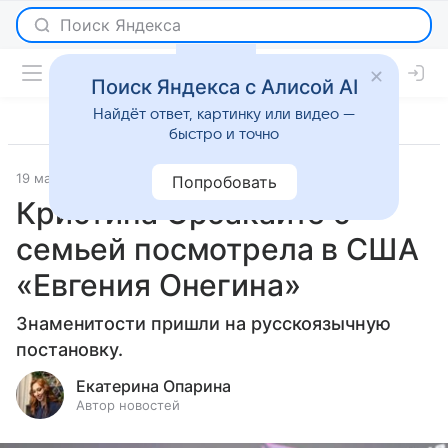
Поиск Яндекса с Алисой AI
Найдёт ответ, картинку или видео —
быстро и точно
19 мая 2026
Леди Mail
Светская жизнь
Попробовать
Кристина Орбакайте с
семьей посмотрела в США
«Евгения Онегина»
Знаменитости пришли на русскоязычную
постановку.
Екатерина Опарина
Автор новостей