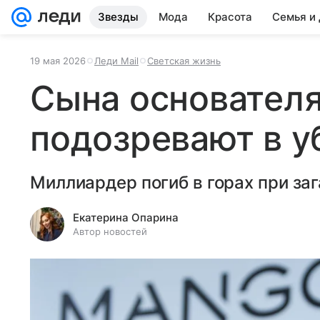
Звезды
Мода
Красота
Семья и
19 мая 2026
Леди Mail
Светская жизнь
Сына основател
подозревают в у
Миллиардер погиб в горах при за
Екатерина Опарина
Автор новостей