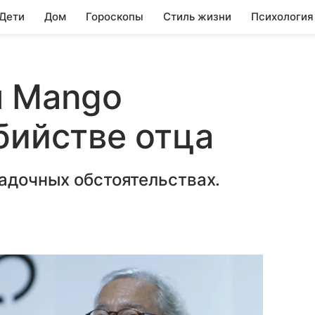
 Дети
Дом
Гороскопы
Стиль жизни
Психология
я Mango
бийстве отца
гадочных обстоятельствах.