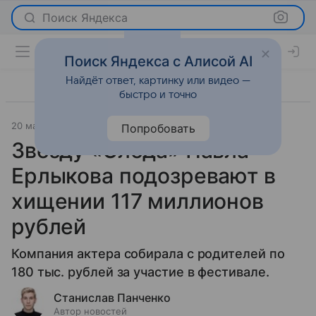
Поиск Яндекса
Поиск Яндекса с Алисой AI
Найдёт ответ, картинку или видео —
быстро и точно
20 мая 2026
Леди Mail
Светская жизнь
Попробовать
Звезду «Следа» Павла
Ерлыкова подозревают в
хищении 117 миллионов
рублей
Компания актера собирала с родителей по
180 тыс. рублей за участие в фестивале.
Станислав Панченко
Автор новостей