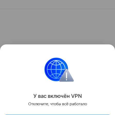
У вас включ
ён
V
P
N
Отключите, чтобы всё работало