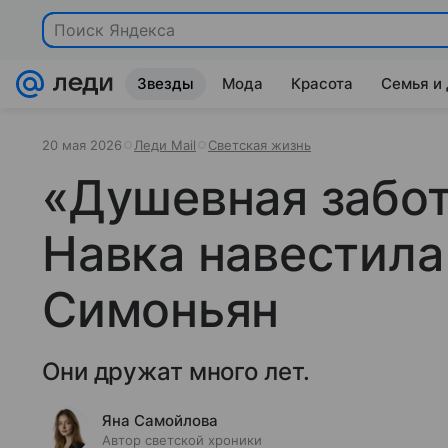
Поиск Яндекса
Звезды
Мода
Красота
Семья и
20 мая 2026
Леди Mail
Светская жизнь
«Душевная забот
Навка навестила
Симоньян
Они дружат много лет.
Яна Самойлова
Автор светской хроники