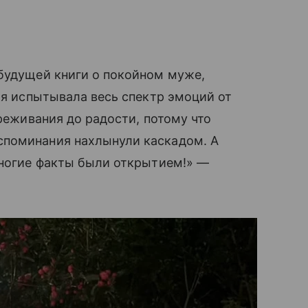
 будущей книги о покойном муже,
 я испытывала весь спектр эмоций от
ереживания до радости, потому что
споминания нахлынули каскадом. А
многие факты были открытием!» —