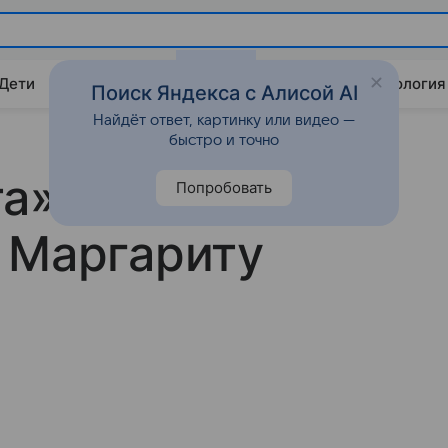
 Дети
Дом
Гороскопы
Стиль жизни
Психология
Поиск Яндекса с Алисой AI
Найдёт ответ, картинку или видео —
быстро и точно
а»: Татьяна
Попробовать
 Маргариту