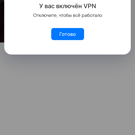
У вас включ
ён
V
P
N
Отключите, чтобы всё работало
Готово