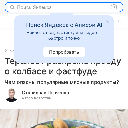
Поиск Яндекса
Поиск Яндекса с Алисой AI
Найдёт ответ, картинку или видео —
быстро и точно
21 мая 2026
Леди Mail
О важном
Попробовать
Терапевт раскрыла правду
о колбасе и фастфуде
Чем опасны популярные мясные продукты?
Станислав Панченко
Автор новостей