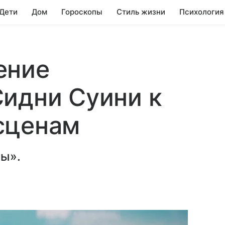
 Дети
Дом
Гороскопы
Стиль жизни
Психология
ение
идни Суини к
сценам
ты».