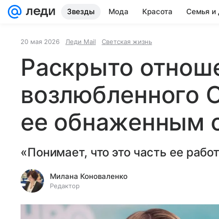
Звезды
Мода
Красота
Семья и
Wellness
Видео
Шопинг-гид
20 мая 2026
Леди Mail
Светская жизнь
Раскрыто отнош
возлюбленного С
ее обнаженным 
«Понимает, что это часть ее рабо
Милана Коноваленко
Редактор