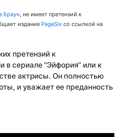
ер
Браун
, не имеет претензий к
общает издание
PageSix
со ссылкой на
.
ких претензий к
 в сериале “Эйфория” или к
естве актрисы. Он полностью
боты, и уважает ее преданность