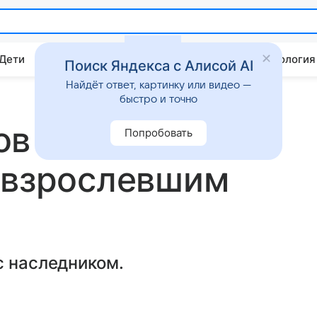
 Дети
Дом
Гороскопы
Стиль жизни
Психология
Поиск Яндекса с Алисой AI
Найдёт ответ, картинку или видео —
быстро и точно
ов показал
Попробовать
овзрослевшим
с наследником.