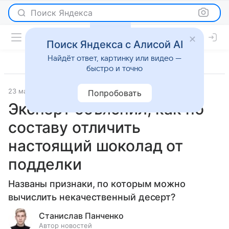
Поиск Яндекса
Поиск Яндекса с Алисой AI
Найдёт ответ, картинку или видео —
быстро и точно
23 мая 2026
Леди Mail
О важном
Попробовать
Эксперт объяснил, как по
составу отличить
настоящий шоколад от
подделки
Названы признаки, по которым можно
вычислить некачественный десерт?
Станислав Панченко
Автор новостей