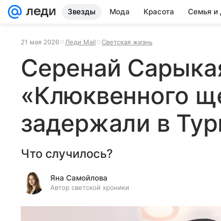
Звезды
Мода
Красота
Семья и
21 мая 2026
Леди Mail
Светская жизнь
Серенай Сарыкая
«Клюквенного щ
задержали в Ту
Что случилось?
Яна Самойлова
Автор светской хроники