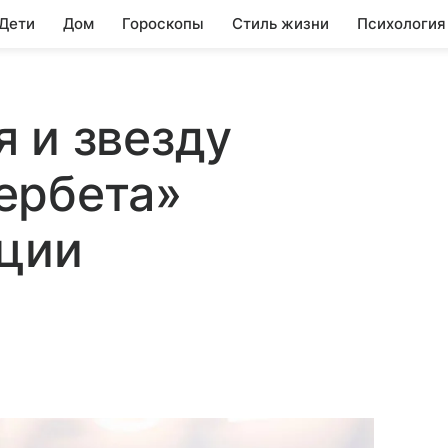
 Дети
Дом
Гороскопы
Стиль жизни
Психология
 и звезду
ербета»
рции