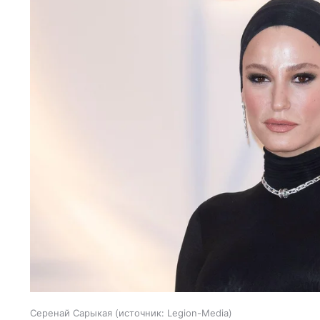
Серенай Сарыкая
источник:
Legion-Media