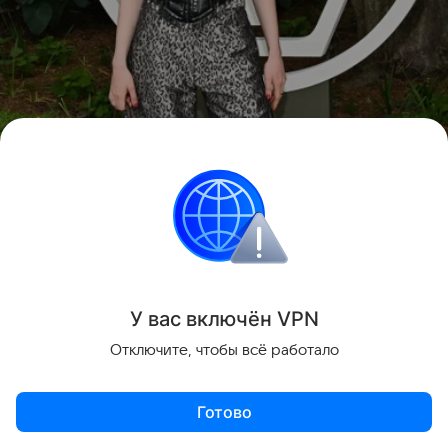
У вас включ
ён
V
P
N
Отключите, чтобы всё работало
Источник:
AP
Готово
Вероника Словиковска