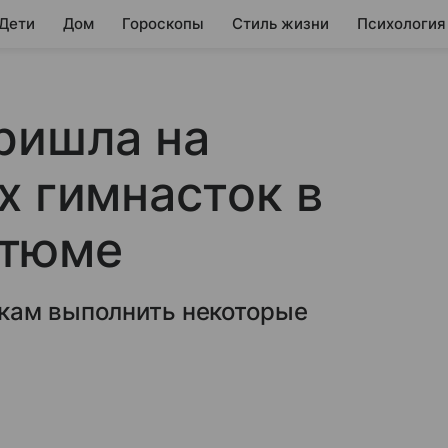
 Дети
Дом
Гороскопы
Стиль жизни
Психология
ришла на
х гимнасток в
стюме
кам выполнить некоторые