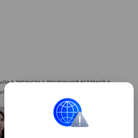
ыла в легинсах с прозрачной вставкой и
ги из золота.