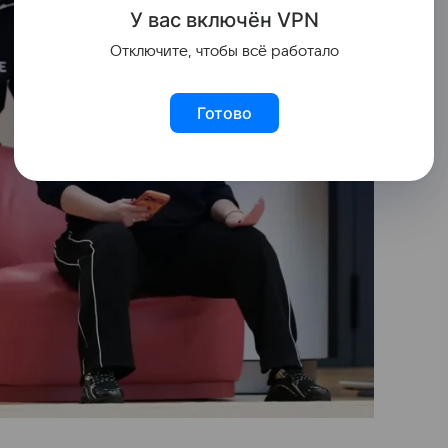
У вас включ
ён
V
P
N
Отключите, чтобы всё работало
Готово