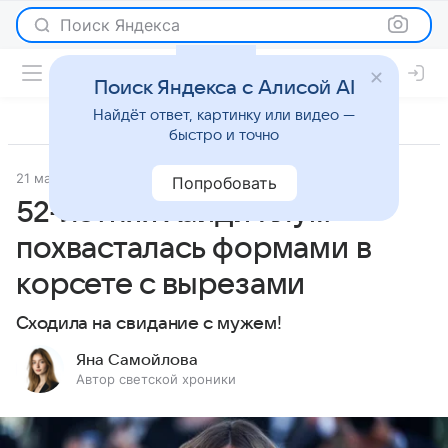
Поиск Яндекса
Поиск Яндекса с Алисой AI
Найдёт ответ, картинку или видео —
быстро и точно
21 мая 2026
Леди Mail
Светская жизнь
Попробовать
52-летняя Хайди Клум
похвасталась формами в
корсете с вырезами
Сходила на свидание с мужем!
Яна Самойлова
Автор светской хроники