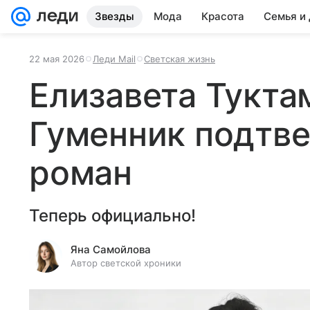
Звезды
Мода
Красота
Семья и
22 мая 2026
Леди Mail
Светская жизнь
Елизавета Тукта
Гуменник подтв
роман
Теперь официально!
Яна Самойлова
Автор светской хроники