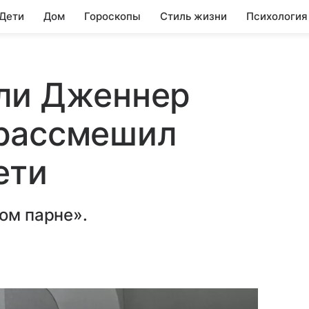
 Дети
Дом
Гороскопы
Стиль жизни
Психология
ли Дженнер
рассмешил
ети
гом парне».