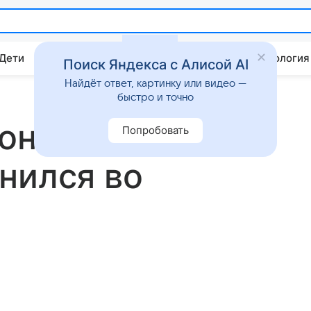
 Дети
Дом
Гороскопы
Стиль жизни
Психология
Поиск Яндекса с Алисой AI
Найдёт ответ, картинку или видео —
быстро и точно
Дональда
Попробовать
нился во