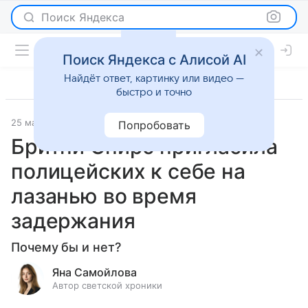
Поиск Яндекса
Поиск Яндекса с Алисой AI
Найдёт ответ, картинку или видео —
быстро и точно
25 мая 2026
Леди Mail
Светская жизнь
Попробовать
Бритни Спирс пригласила
полицейских к себе на
лазанью во время
задержания
Почему бы и нет?
Яна Самойлова
Автор светской хроники