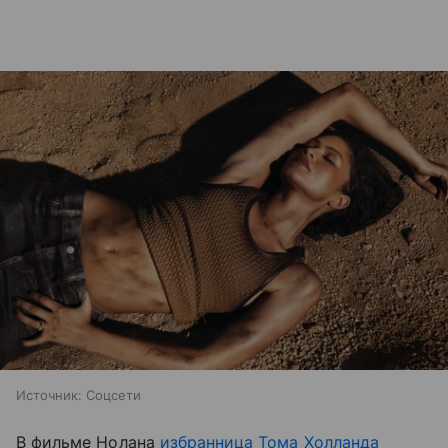
Источник:
Соцсети
В фильме Нолана
избранница Тома Холланда