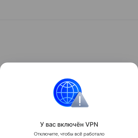
У вас включ
ён
V
P
N
Отключите, чтобы всё работало