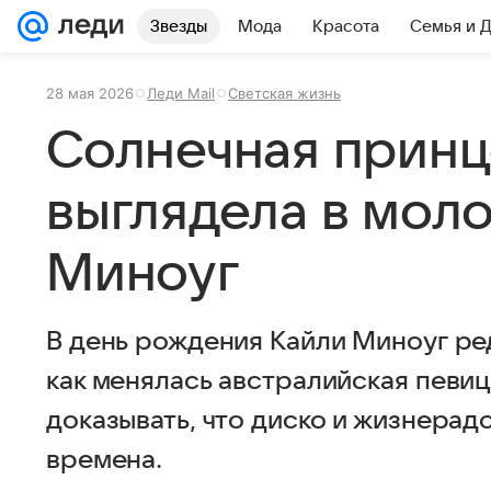
Звезды
Мода
Красота
Семья и 
28 мая 2026
Леди Mail
Светская жизнь
Солнечная принце
выглядела в мол
Миноуг
В день рождения Кайли Миноуг ред
как менялась австралийская певиц
доказывать, что диско и жизнерад
времена.