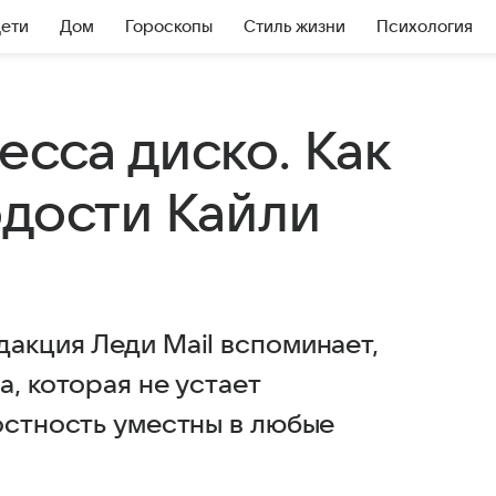
Дети
Дом
Гороскопы
Стиль жизни
Психология
сса диско. Как
одости Кайли
акция Леди Mail вспоминает,
а, которая не устает
остность уместны в любые