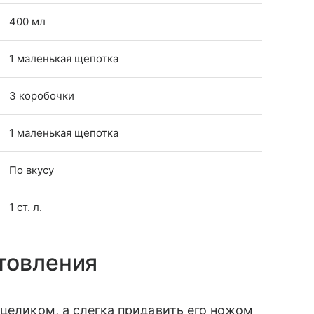
400 мл
1 маленькая щепотка
3 коробочки
1 маленькая щепотка
По вкусу
1 ст. л.
товления
 целиком, а слегка придавить его ножом