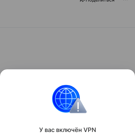
У вас включ
ён
V
P
N