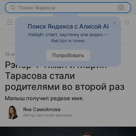
Поиск Яндекса
Поиск Яндекса с Алисой AI
Найдёт ответ, картинку или видео —
быстро и точно
26 мая 2026
Леди Mail
Светская жизнь
Попробовать
Рэпер T-Killah и Мария
Тарасова стали
родителями во второй раз
Малыш получил редкое имя.
Яна Самойлова
Автор светской хроники