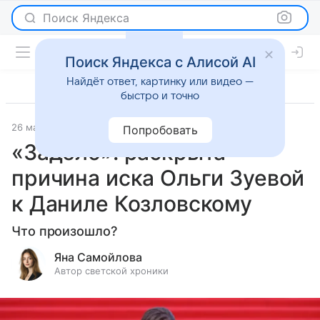
Поиск Яндекса
Поиск Яндекса с Алисой AI
Найдёт ответ, картинку или видео —
быстро и точно
26 мая 2026
Леди Mail
Светская жизнь
Попробовать
«Задело»: раскрыта
причина иска Ольги Зуевой
к Даниле Козловскому
Что произошло?
Яна Самойлова
Автор светской хроники