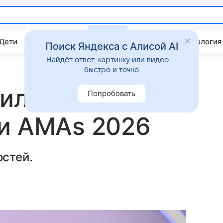
 Дети
Дом
Гороскопы
Стиль жизни
Психология
Поиск Яндекса с Алисой AI
Найдёт ответ, картинку или видео —
быстро и точно
Хилари Дафф:
Попробовать
ии AMAs 2026
стей.