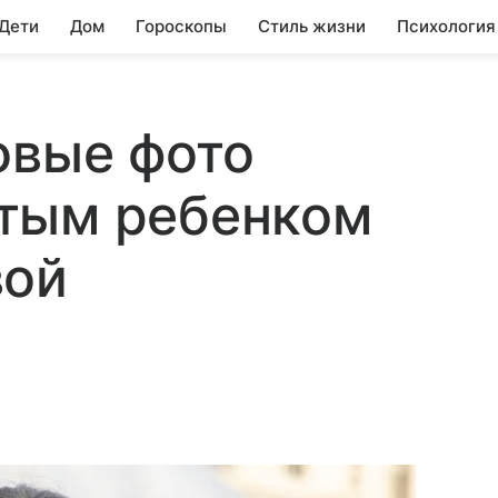
 Дети
Дом
Гороскопы
Стиль жизни
Психология
овые фото
тым ребенком
вой