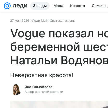
Звезды
Мода
Красота
Семья и
27 мая 2026
Леди Mail
Светская жизнь
Vogue показал н
беременной шес
Натальи Водяно
Невероятная красота!
Яна Самойлова
Автор светской хроники