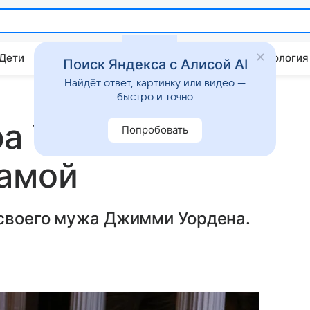
 Дети
Дом
Гороскопы
Стиль жизни
Психология
Поиск Яндекса с Алисой AI
Найдёт ответ, картинку или видео —
быстро и точно
а Уивинг
Попробовать
мамой
 своего мужа Джимми Уордена.