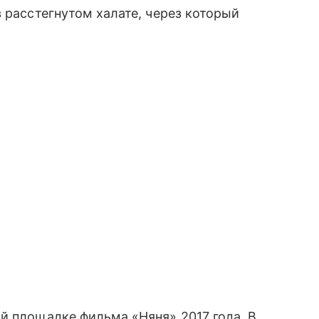
 расстегнутом халате, через который
й площадке фильма «Няня» 2017 года. В