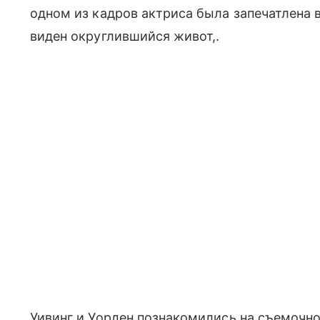
одном из кадров актриса была запечатлена в
виден округлившийся живот,.
Уивинг и Уорден познакомились на съемочно