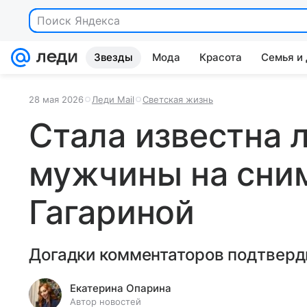
Поиск Яндекса
Звезды
Мода
Красота
Семья и
28 мая 2026
Леди Mail
Светская жизнь
Стала известна 
мужчины на сни
Гагариной
Догадки комментаторов подтверд
Екатерина Опарина
Автор новостей