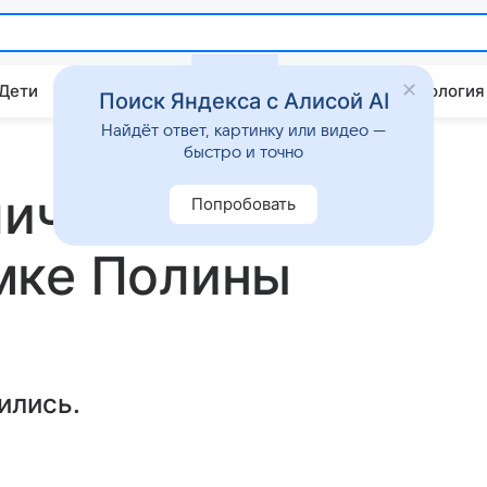
 Дети
Дом
Гороскопы
Стиль жизни
Психология
Поиск Яндекса с Алисой AI
Найдёт ответ, картинку или видео —
быстро и точно
личность
Попробовать
мке Полины
ились.