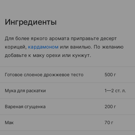
Ингредиенты
Для более яркого аромата приправьте десерт
корицей,
кардамоном
или ванилью. По желанию
добавьте к маку орехи или кунжут.
Готовое слоеное дрожжевое тесто
500 г
Мука для раскатки
1—2 ст. л.
Вареная сгущенка
200 г
Мак
70 г