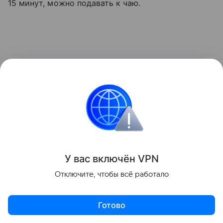
15 минут, можно подавать к чаю.
У вас включ
ён
V
P
N
Отключите, чтобы всё работало
Готово
5. Булочки с вареной