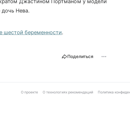
ократом Джастином Портманом у модели
 дочь Нева.
ее шестой беременности
.
Поделиться
О проекте
О технологиях рекомендаций
Политика конфиде