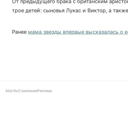
От предыдущего брака с британским арист
трое детей: сыновья Лукас и Виктор, а также
Ранее
мама звезды впервые высказалась о 
Mail.Ru
О компании
Реклама