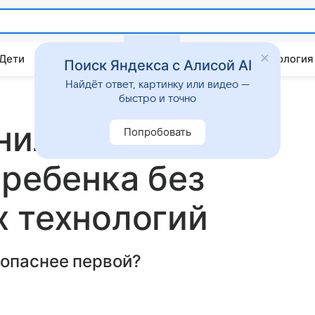
 Дети
Дом
Гороскопы
Стиль жизни
Психология
Поиск Яндекса с Алисой AI
Найдёт ответ, картинку или видео —
быстро и точно
нила, могла ли
Попробовать
 ребенка без
 технологий
опаснее первой?