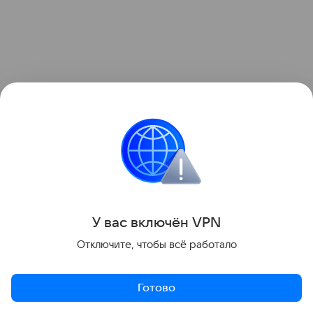
7. Готовые ростки еще раз промойте, дайте воде
стечь и переложите в чистый контейнер. Храните
У вас включ
ён
V
P
N
в холодильнике не более 2—3 дней.
Отключите, чтобы всё работало
Используйте для проращивания только
качественные, целые и сухие бобы. Соблюдайте
Готово
чистоту на всех этапах, чтобы избежать развития