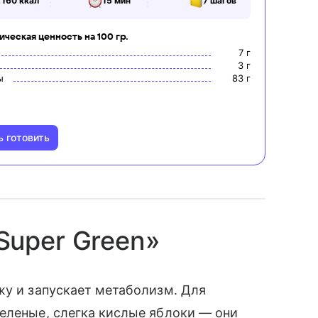
160
ккал
15 мин
7
шагов
ческая ценность на 100 гр.
7
г
3
г
ы
83
г
ь готовить
Super Green»
жу и запускает метаболизм. Для
еленые, слегка кислые яблоки — они