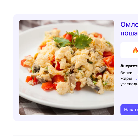
Омле
поша
Энергети
белки
жиры
углевод
Начат