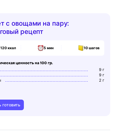
т с овощами на пару:
говый рецепт
120
ккал
5 мин
10
шагов
ческая ценность на 100 гр.
9
г
9
г
ы
2
г
ь готовить