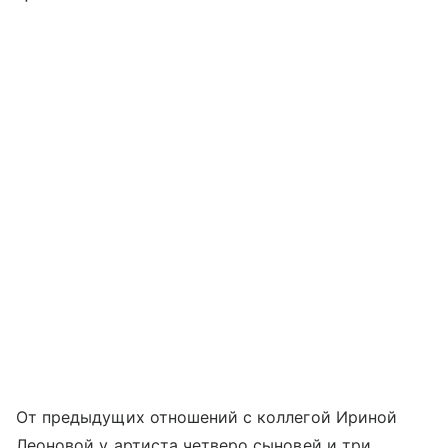
От предыдущих отношений с коллегой Ириной
Леоновой у артиста четверо сыновей и три