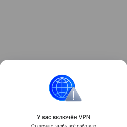
У вас включ
ён
V
P
N
Отключите, чтобы всё работало